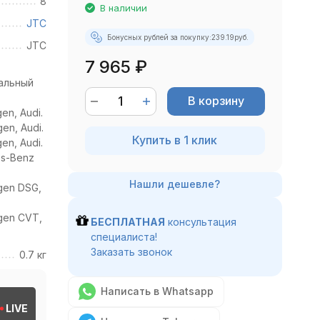
8
В наличии
JTC
Бонусных рублей за покупку:
239.19
руб.
JTC
7 965
₽
альный
В корзину
en, Audi.
en, Audi.
Купить в 1 клик
en, Audi.
es-Benz
gen DSG,
gen CVT,
БЕСПЛАТНАЯ
консультация
специалиста!
Заказать звонок
0.7 кг
Написать в Whatsapp
LIVE