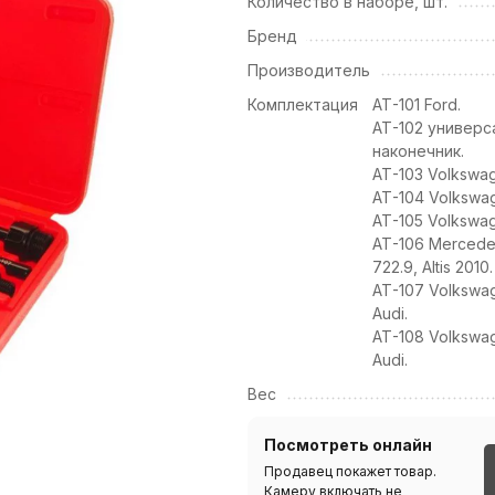
Количество в наборе, шт.
Бренд
Производитель
Комплектация
АТ-101 Ford.
АТ-102 универс
наконечник.
АТ-103 Volkswag
АТ-104 Volkswag
АТ-105 Volkswag
АТ-106 Merced
722.9, Altis 2010.
АТ-107 Volkswa
Audi.
АТ-108 Volkswa
Audi.
Вес
Посмотреть онлайн
Продавец покажет товар.
Камеру включать не