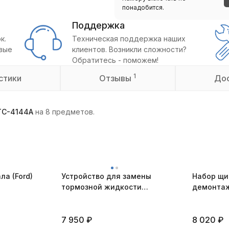
понадобится.
Поддержка
к.
Техническая поддержка наших
овые
клиентов. Возникли сложности?
Обратитесь - поможем!
1
стики
Отзывы
До
TC-4144A
на 8 предметов.
ла (Ford)
Устройство для замены
Набор щи
тормозной жидкости
демонтаж
ручное, объём 3 л. JTC-
колец, 4
JW0901
7 950
₽
8 020
₽