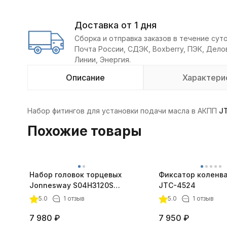
Доставка от 1 дня
Сборка и отправка заказов в течение суто
Почта России, СДЭК, Boxberry, ПЭК, Дел
Линии, Энергия.
Описание
Характери
Набор фитингов для установки подачи масла в АКПП
J
Похожие товары
Набор головок торцевых
Фиксатор коленва
Jonnesway S04H3120S
JTC-4524
3/8"DR, 6-23 мм, 20
5.0
1 отзыв
5.0
1 отзыв
предметов
7 980
₽
7 950
₽