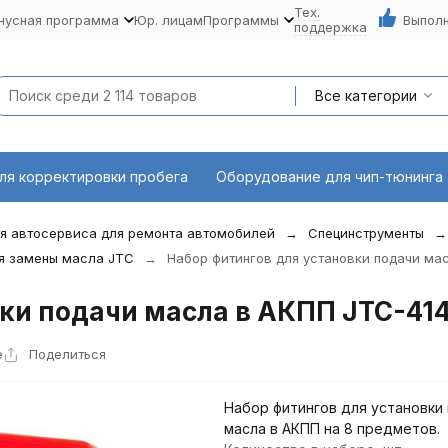
Тех.
нусная программа
Юр. лицам
Программы
Выполн
поддержка
Все категории
ля корректировки пробега
Оборудование для чип-тюнинга
я автосервиса для ремонта автомобилей
Специнструменты
я замены масла JTC
Набор фитингов для установки подачи ма
вки подачи масла в АКПП JTC-41
е
Поделиться
Набор фитингов для установки
масла в АКПП на 8 предметов.