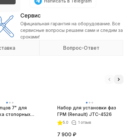
Написать в Telegram
Сервис
Официальная гарантия на оборудование. Все
сервисные вопросы решаем сами и следим за
сроками!
ставка
Вопрос-Ответ
пцов 7" для
Набор для установки фаз
Т
а стопорных
ГРМ (Renault) JTC-4526
C
 предмета
5.0
1 отзыв
7 900
₽
7