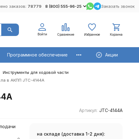
ено заказов:
78779
8 (800) 555-96-25
Заказать звонок
Войти
Сравнение
Избранное
Корзина
Программное обеспечение
Акции
Инструменты для ходовой части
сла в АКПП JTC-4144A
44A
Артикул:
JTC-4144A
 подачи
на складе (доставка 1-2 дня):