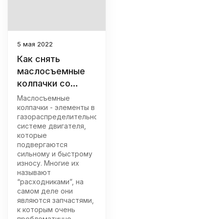
5 мая 2022
Как снять
маслосъемные
колпачки со
съемником и без
Маслосъемные
колпачки - элементы в
газораспределительной
системе двигателя,
которые
подвергаются
сильному и быстрому
износу. Многие их
называют
“расходниками”, на
самом деле они
являются запчастями,
к которым очень
проблематично