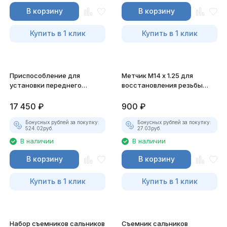
В корзину
В корзину
Купить в 1 клик
Купить в 1 клик
Приспособление для
Метчик M14 x 1.25 для
установки переднего
восстановления резьбы
сальника коленвала HINO
свечных отверстий JTC-
JTC-7774
1618
17 450
₽
900
₽
Бонусных рублей за покупку:
Бонусных рублей за покупку:
524.02
руб.
27.03
руб.
В наличии
В наличии
В корзину
В корзину
Купить в 1 клик
Купить в 1 клик
Набор съемников сальников
Съемник сальников