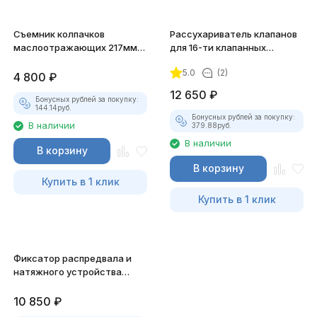
Съемник колпачков
Рассухариватель клапанов
маслоотражающих 217мм
для 16-ти клапанных
JTC-1243
двигателей JTC-JW0776
5.0
(2)
4 800
₽
12 650
₽
Бонусных рублей за покупку:
144.14
руб.
Бонусных рублей за покупку:
В наличии
379.88
руб.
В наличии
В корзину
В корзину
Купить в 1 клик
Купить в 1 клик
Фиксатор распредвала и
натяжного устройства
приводного ремня JTC-4929
10 850
₽