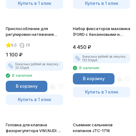
Купить в 1 клик
Купить в 1 клик
Приспособление для
Набор фиксаторов маховика
регулировки натяжения
(FORD с бензиновыми и
ремня ГРМ (MITSUBISHI) JTC-
дизельными двиг.) JTC-4721
5.0
(1)
1211
4 450
₽
1 100
₽
Бонусных рублей за покупку:
133.63
руб.
Бонусных рублей за покупку:
В наличии
33.03
руб.
В наличии
В корзину
В корзину
Купить в 1 клик
Купить в 1 клик
Головка для клапана
Съемник сальников
фазорегулятора VW/AUDI дв.
клапанов JTC-1716