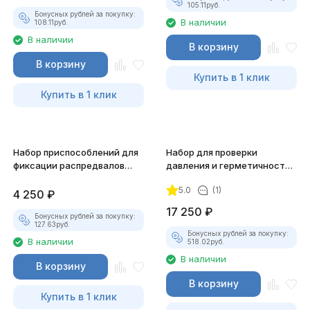
105.11
руб.
Бонусных рублей за покупку:
В наличии
108.11
руб.
В наличии
В корзину
В корзину
Купить в 1 клик
Купить в 1 клик
Набор приспособлений для
Набор для проверки
фиксации распредвалов
давления и герметичности
(Opel, Saab, Cadillac) JTC-
JTC-1245
5.0
(1)
6615
4 250
₽
17 250
₽
Бонусных рублей за покупку:
127.63
руб.
Бонусных рублей за покупку:
В наличии
518.02
руб.
В наличии
В корзину
В корзину
Купить в 1 клик