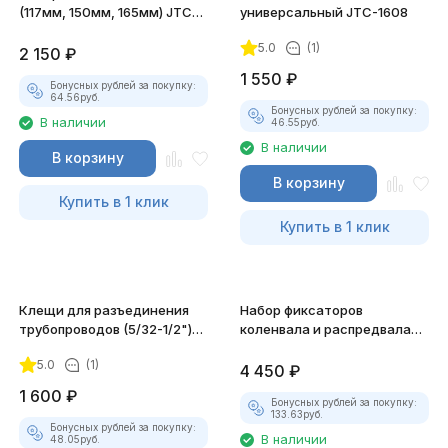
(117мм, 150мм, 165мм) JTC-
универсальный JTC-1608
4808
5.0
(1)
2 150
₽
1 550
₽
Бонусных рублей за покупку:
64.56
руб.
Бонусных рублей за покупку:
В наличии
46.55
руб.
В наличии
В корзину
В корзину
Купить в 1 клик
Купить в 1 клик
Клещи для разъединения
Набор фиксаторов
трубопроводов (5/32-1/2")
коленвала и распредвала
JTC-1935
для дизельных двиг. FIAT,
5.0
(1)
IVECO JTC-JW0780
4 450
₽
1 600
₽
Бонусных рублей за покупку:
133.63
руб.
Бонусных рублей за покупку:
В наличии
48.05
руб.