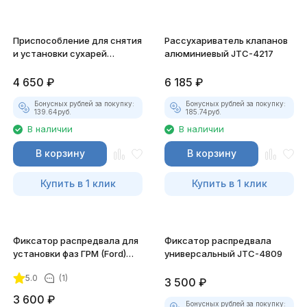
Приспособление для снятия
Рассухариватель клапанов
и установки сухарей
алюминиевый JTC-4217
клапанов JTC-1244
4 650
₽
6 185
₽
Бонусных рублей за покупку:
Бонусных рублей за покупку:
139.64
руб.
185.74
руб.
В наличии
В наличии
В корзину
В корзину
Купить в 1 клик
Купить в 1 клик
Фиксатор распредвала для
Фиксатор распредвала
установки фаз ГРМ (Ford)
универсальный JTC-4809
JTC-4763
5.0
(1)
3 500
₽
3 600
₽
Бонусных рублей за покупку: