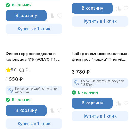
В наличии
В корзину
В корзину
Купить в 1 клик
Купить в 1 клик
Фиксатор распредвала и
Набор съемников масляных
коленвала №5 (VOLVO T4,
фильтров "чашка" Thorvik
T5 FORD) JTC-4153-5
AOFWS14, 65-100 мм
5.0
(1)
3 780
₽
1 550
₽
Бонусных рублей за покупку:
113.51
руб.
Бонусных рублей за покупку:
В наличии
46.55
руб.
В наличии
В корзину
В корзину
Купить в 1 клик
Купить в 1 клик