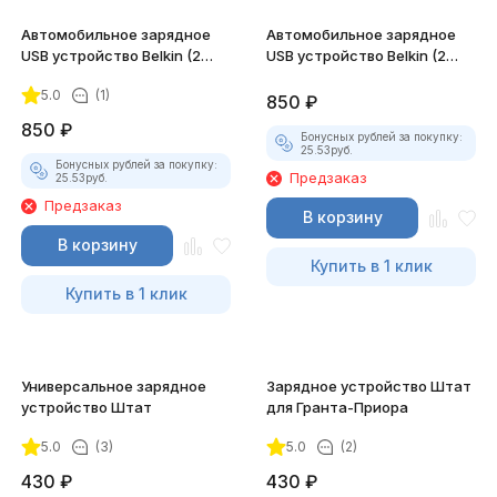
Автомобильное зарядное
Автомобильное зарядное
USB устройство Belkin (2
USB устройство Belkin (2
порта, 2.1А, кабель
порта, 2.1А, кабель Micro
5.0
(1)
iPhone/iPad)
USB)
850
₽
850
₽
Бонусных рублей за покупку:
25.53
руб.
Бонусных рублей за покупку:
Предзаказ
25.53
руб.
Предзаказ
В корзину
В корзину
Купить в 1 клик
Купить в 1 клик
Универсальное зарядное
Зарядное устройство Штат
устройство Штат
для Гранта-Приора
5.0
(3)
5.0
(2)
430
₽
430
₽