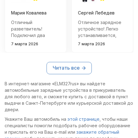
Мария Ковалева
Сергей Лебедев
Отличный
Отличное зарядное
разветвитель!
устройство! Легко
Подключил два
устанавливается,
зарядных устройства
надежно работает и
7 марта 2026
7 марта 2026
и телефон
подходит для
заряжается быстро и
множества гаджетов.
стабильно.
Качество на высоте,
Читать все
Качественный и
рекомендую!
надежный,
рекомендую!
В интернет-магазине «ELM327rus» вы найдете
автомобильные зарядные устройства в прикуриватель
для любого авто, и сможете купить с доставкой в пункт
выдачи в Санкт-Петербурге или курьерской доставкой до
двери.
Укажите Ваш автомобиль на
этой странице
, чтобы наши
специалисты помогли подобрать рабочее оборудование
и прислать его на Ваш e-mail или
закажите обратный