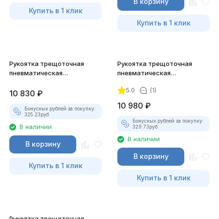
В корзину
Купить в 1 клик
Купить в 1 клик
Рукоятка трещоточная
Рукоятка трещoточная
пневматическая
пневматическая
укороченная Jonnesway
укороченная Jonnesway
5.0
(1)
JAR-1013 3/8"DR
JAR-1012 1/4"DR
10 830
₽
10 980
₽
Бонусных рублей за покупку:
325.23
руб.
Бонусных рублей за покупку:
В наличии
329.73
руб.
В наличии
В корзину
В корзину
Купить в 1 клик
Купить в 1 клик
Рукоятка трещоточная