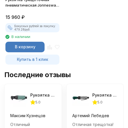
пневматическая Jonnesway
JAR-6309A 1/2"DR
15 960
₽
Бонусных рублей за покупку:
479.28
руб.
В наличии
В корзину
Купить в 1 клик
Последние отзывы
Рукоятка трещoточная пневматическая укороченная Jonnesway JAR-1012 1/4"DR
Рукоятка трещоточная пневматическая укороченная Jonnesway JAR-6313 3/8"DR
5.0
5.0
Максим Кузнецов
Артемий Лебедев
Отличный
Отличная трещотка!