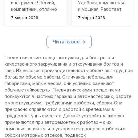
инструмент! Легкий,
Удобная, компактная
компактный, отлично
и мощная. Работает
справляется со своей
плавно, держит
7 марта 2026
7 марта 2026
задачей даже в
крутящий момент
труднодоступных
четко. Рекомендую!
местах. Покупкой
Читать все
очень доволен.
Пневматические трещотки нужны для быстрого и
качественного закручивания и откручивания болтов и
гаек. Их высокая производительность облегчает труд при
большом объеме работы. Отличаясь небольшими
габаритами, малым весом, они успешно заменяют
обычные гайковерты. Пневматическими трещотками
пользуются в частных гаражах и автомастерских, работе
с конструкциями, требующими разборки, сборки. Они
прекрасно справляются с работой с крепежами в
труднодоступных местах. Данные устройства широко
применяются при авторемонтных работах – с их
помощью значительно ускоряется процесс разборки и
сборки моторных отсеков, подвесок.