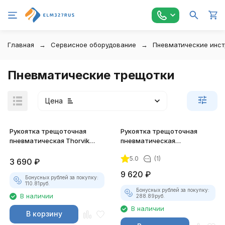
Главная
Сервисное оборудование
Пневматические инс
Пневматические трещотки
Цена
Рукоятка трещоточная
Рукоятка трещоточная
пневматическая Thorvik
пневматическая
ARW1261 1/2"DR
укороченная Jonnesway
5.0
(1)
JAR-6313 3/8"DR
3 690
₽
9 620
₽
Бонусных рублей за покупку:
110.81
руб.
Бонусных рублей за покупку:
В наличии
288.89
руб.
В наличии
В корзину