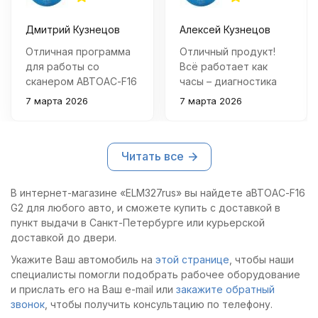
Дмитрий Кузнецов
Алексей Кузнецов
Отличная программа
Отличный продукт!
для работы со
Всё работает как
сканером АВТОАС-F16
часы – диагностика
G2. Позволяет быстро
проходит быстро и
7 марта 2026
7 марта 2026
и точно
точно. Удобная
диагностировать
программа,
системы ABS
интуитивно понятный
Читать все
автомобилей ГАЗ.
интерфейс.
Интерфейс удобный,
Рекомендую всем
все необходимые
специалистам.
В интернет-магазине «ELM327rus» вы найдете аВТОАС-F16
функции доступны.
G2 для любого авто, и сможете купить с доставкой в
Рекомендую всем
пункт выдачи в Санкт-Петербурге или курьерской
специалистам.
доставкой до двери.
Укажите Ваш автомобиль на
этой странице
, чтобы наши
специалисты помогли подобрать рабочее оборудование
и прислать его на Ваш e-mail или
закажите обратный
звонок
, чтобы получить консультацию по телефону.