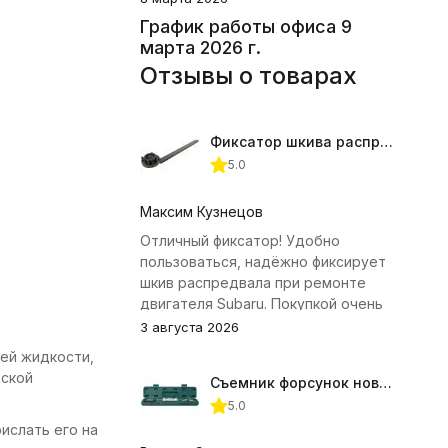
График работы офиса 9
марта 2026 г.
Отзывы о товарах
Фиксатор шкива распредвала (Subaru) JTC-4409
5.0
Максим Кузнецов
Отличный фиксатор! Удобно
пользоваться, надёжно фиксирует
шкив распредвала при ремонте
двигателя Subaru. Покупкой очень
доволен.
3 августа 2026
ей жидкости,
рской
Съемник форсунок новых дизельных двигателей Jonnesway
5.0
ислать его на