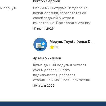
Виктор Сергеев
ли вернуть
Отличный инструмент! Удобен в
использовании, справляется со
своей задачей быстро и
качественно. Благодаря съемнику
удалось избежать лишних хлопот с
31 июля 2026
демонтажем головки блока
цилиндров.
Модуль Toyota Denso Diesel 2.8D для ChipTuningPRO
5.0
Артем Михайлов
Купил данный модуль и остался
очень доволен! Легко
подключается, работает
стабильно и мощность двигателя
заметно увеличилась. Рекомендую
30 июля 2026
всем, кто занимается тюнингом
Toyota.