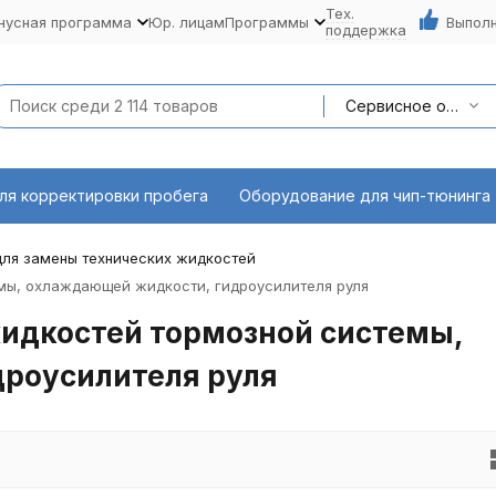
Тех.
нусная программа
Юр. лицам
Программы
Выполн
поддержка
Сервисное оборудование
ля корректировки пробега
Оборудование для чип-тюнинга
ля замены технических жидкостей
мы, охлаждающей жидкости, гидроусилителя руля
идкостей тормозной системы,
роусилителя руля