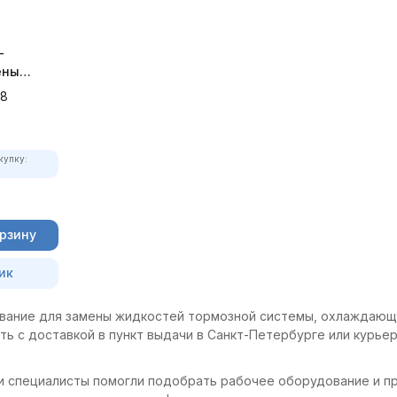
-
ены
кости
58
купку:
орзину
ик
ование для замены жидкостей тормозной системы, охлаждающ
ть с доставкой в пункт выдачи в Санкт-Петербурге или курье
и специалисты помогли подобрать рабочее оборудование и пр