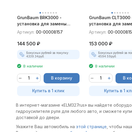
GrunBaum BRK3000 -
GrunBaum CLT3000 
установка для замены
установка для зам
тормозных жидкостей и
охлаждающей жид
Артикул:
00-00008157
Артикул:
00-000081
гидроусилителя руля
144 500
₽
153 000
₽
Бонусных рублей за покупку:
Бонусных рублей за по
4339.34
руб.
4594.59
руб.
В наличии
В наличии
В корзину
В к
Купить в 1 клик
Купить в 1 кл
В интернет-магазине «ELM327rus» вы найдете оборуд
гидроусилителя руля для любого авто, и сможете купи
доставкой до двери.
Укажите Ваш автомобиль на
этой странице
, чтобы наш